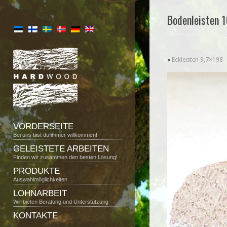
Bodenleisten 
«
Eckleisten 9,7×198
VORDERSEITE
Bei uns bist du immer willkommen!
GELEISTETE ARBEITEN
Finden wir zusammen den besten Lösung!
PRODUKTE
Auswahlmöglichkeiten
LOHNARBEIT
Wir bieten Beratung und Unterstützung
KONTAKTE