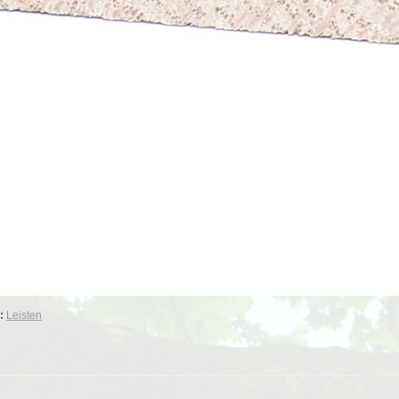
e:
Leisten