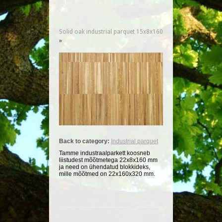
Solid oak industrial parquet 15x8x160
»
Back to category:
Industrial parquet
Tamme industraalparkett koosneb
liistudest mõõtmetega 22x8x160 mm
ja need on ühendatud blokkideks,
mille mõõtmed on 22x160x320 mm.