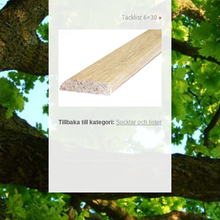
Täcklist 6×30
»
Tillbaka till kategori:
Socklar och lister